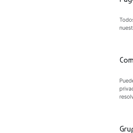
Todos
nuest
Com
Puede
priva
resol
Gru