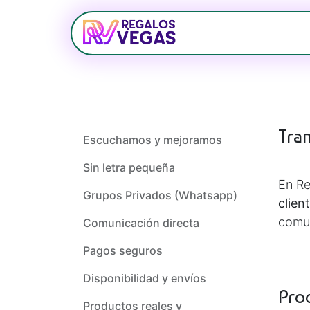
Ir al contenido
Bolsos
Relojerí
Tra
Escuchamos y mejoramos
Sin letra pequeña
En Re
Grupos Privados (Whatsapp)
clien
comun
Comunicación directa
Pagos seguros
Disponibilidad y envíos
Pro
Productos reales y