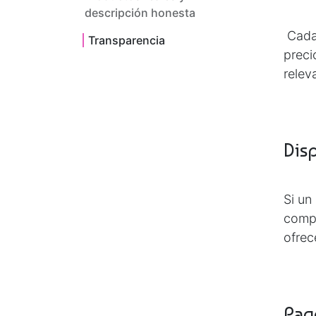
descripción honesta
Cada 
Transparencia
preci
relev
Disp
Si un
compl
ofrec
Pag