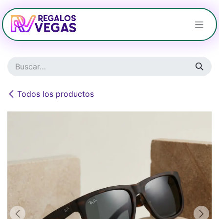
Ir al contenido
Todos los productos