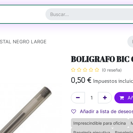
a y Complementos
Joyería
ISTAL NEGRO LARGE
BOLIGRAFO BIC 
(0 reseña)
0,50
€
Impuestos inclui
Añ
Añadir a lista de deseo
Imprescindible para oficina
M
Papelería ejecutiva
Papelería