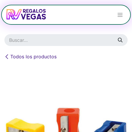
Ir al contenido
Todos los productos