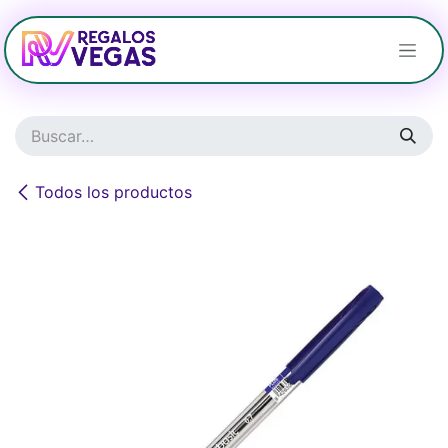
Ir al contenido
Todos los productos