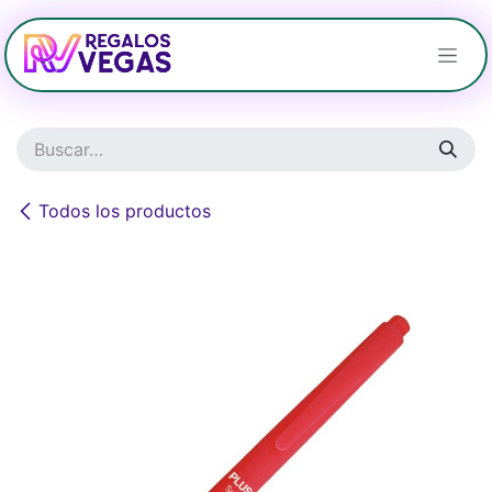
Ir al contenido
Todos los productos