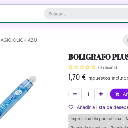
a y Complementos
Joyería
AGIC CLICK AZU
BOLIGRAFO PLUS
(0 reseña)
1,70
€
Impuestos incluid
Añ
Añadir a lista de deseo
Imprescindible para oficina
M
Papelería ejecutiva
Papelería