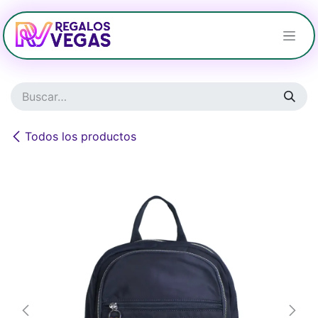
Ir al contenido
Todos los productos