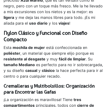
precioso
Azul Marino
, que es tan versátil como el
negro, pero con un toque más fresco. Me la he llevado
a mis excursiones con los nietos y es la mejor: es
ligera
y me deja las manos libres para todo. ¡Es mi
aliada para el
uso diario
y los
viajes
!
Nylon Clásico y Funcional con Diseño
Compacto
Esta
mochila de mujer
está confeccionada en
poliéster
, un material que siempre elijo porque es
resistente al desgaste
y muy
fácil de limpiar
. Su
tamaño Mediano
es perfecto para no ir sobrecargada,
y su diseño
casual
y
clásico
la hace perfecta para ir al
centro o para cualquier recado.
Cremalleras y Multibolsillos: Organización
para Encontrar las Gafas
¡La organización es maravillosa! Tiene
tres
compartimentos
principales, todos con
cierre de