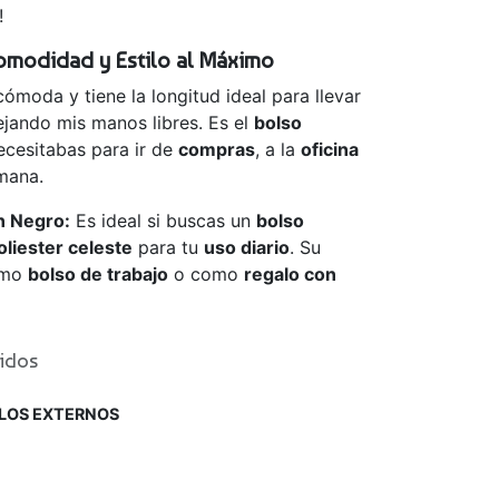
!
Comodidad y Estilo al Máximo
ómoda y tiene la longitud ideal para llevar
ejando mis manos libres. Es el
bolso
cesitabas para ir de
compras
, a la
oficina
emana.
n Negro:
Es ideal si buscas un
bolso
oliester celeste
para tu
uso diario
. Su
omo
bolso de trabajo
o como
regalo con
uidos
LOS EXTERNOS