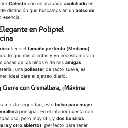
olor
Celeste
con un acabado
acolchado
en
e de distinción que buscamos en un
bolso de
o esencial.
Elegante en Polipiel
icina
mbro
tiene el
tamaño perfecto (Mediano)
odo lo que mis clientas y yo necesitamos: la
las cosas de los niños o de mis
amigas
terial, una
poliéster
de tacto suave, es
er, ideal para el ajetreo diario.
y Cierre con Cremallera, ¡Máxima
oramos la seguridad, este
bolso para mujer
emallera
principal. En el interior cuenta con
pacioso, pero muy útil, y
dos bolsillos
era y otro abierto)
, ¡perfecto para tener