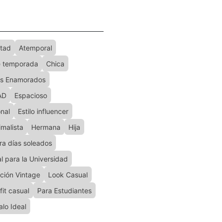
tad
Atemporal
 temporada
Chica
os Enamorados
AD
Espacioso
onal
Estilo influencer
imalista
Hermana
Hija
ra días soleados
al para la Universidad
ación Vintage
Look Casual
fit casual
Para Estudiantes
lo Ideal