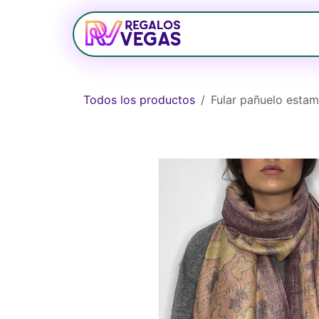
Ir al contenido
Bolsos
Relojerí
Todos los productos
Fular pañuelo estam