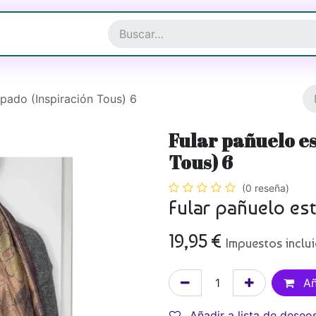
a y Complementos
Joyería
pado (Inspiración Tous) 6
Fular pañuelo e
Tous) 6
(0 reseña)
Fular pañuelo es
19,95
€
Impuestos inclu
Añ
Añadir a lista de deseo