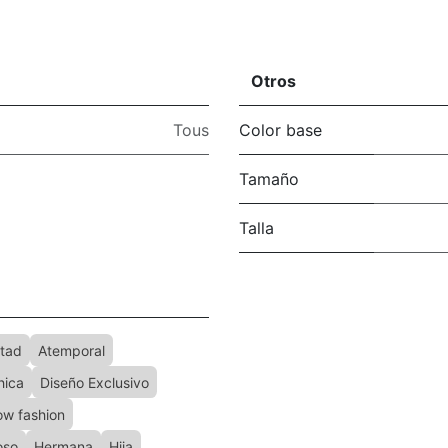
Otros
Tous
Color base
Tamaño
Talla
tad
Atemporal
hica
Diseño Exclusivo
low fashion
oso
Hermana
Hija