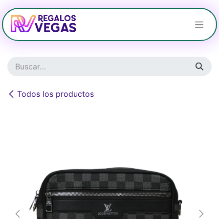
Ir al contenido
Todos los productos