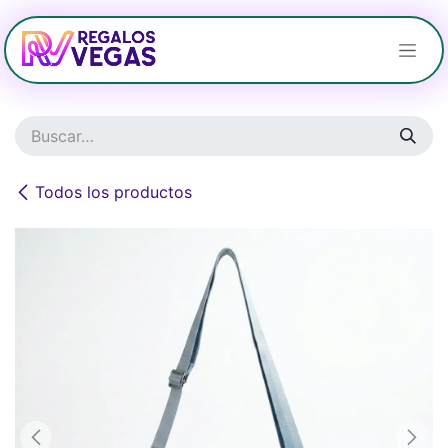
Ir al contenido
Todos los productos