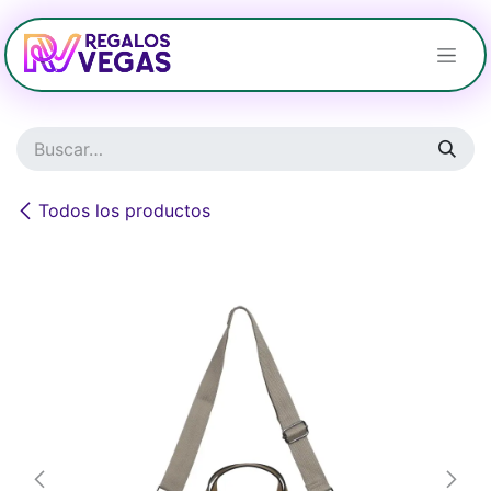
Ir al contenido
Todos los productos