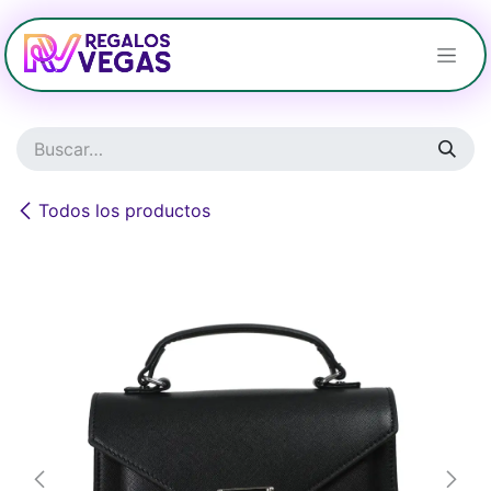
Ir al contenido
Todos los productos