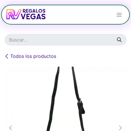
Ir al contenido
Todos los productos