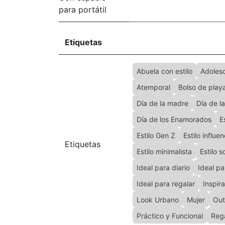
para portátil
Etiquetas
Abuela con estilo
Adoles
Atemporal
Bolso de play
Día de la madre
Día de l
Día de los Enamorados
E
Estilo Gen Z
Estilo influe
Etiquetas
Estilo minimalista
Estilo s
Ideal para diario
Ideal pa
Ideal para regalar
Inspir
Look Urbano
Mujer
Out
Práctico y Funcional
Rega