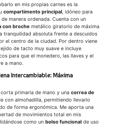
barlo en mis propias carnes es la
su
compartimento principal
, idóneo para
le de manera ordenada. Cuenta con un
a con broche
metálico giratorio de máxima
a tranquilidad absoluta frente a descuidos
r el centro de la ciudad. Por dentro viene
tejido de tacto muy suave e incluye
cos para que el monedero, las llaves y el
re a mano.
dena Intercambiable: Máxima
 corta primaria de mano y una
correa de
 con almohadilla, permitiendo llevarlo
do de forma ergonómica. Me aporta una
ibertad de movimientos total en mis
solidándose como un
bolso funcional
de uso