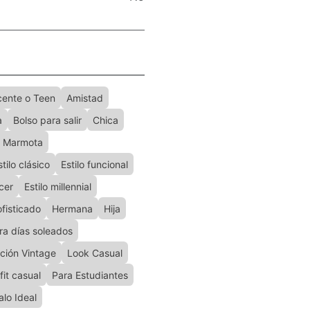
cente o Teen
Amistad
a
Bolso para salir
Chica
a Marmota
stilo clásico
Estilo funcional
ncer
Estilo millennial
ofisticado
Hermana
Hija
ra días soleados
ación Vintage
Look Casual
fit casual
Para Estudiantes
lo Ideal