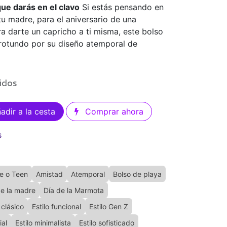
que darás en el clavo
Si estás pensando en
 tu madre, para el aniversario de una
 darte un capricho a ti misma, este bolso
 rotundo por su diseño atemporal de
uidos
adir a la cesta
Comprar ahora
s
e o Teen
Amistad
Atemporal
Bolso de playa
de la madre
Día de la Marmota
 clásico
Estilo funcional
Estilo Gen Z
ial
Estilo minimalista
Estilo sofisticado