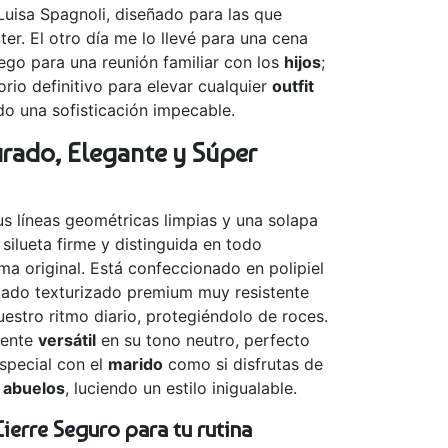
 Luisa Spagnoli, diseñado para las que
r. El otro día me lo llevé para una cena
ego para una reunión familiar con los
hijos
;
rio definitivo para elevar cualquier
outfit
do una sofisticación impecable.
urado, Elegante y Súper
s líneas geométricas limpias y una solapa
ilueta firme y distinguida en todo
a original. Está confeccionado en polipiel
bado texturizado premium muy resistente
estro ritmo diario, protegiéndolo de roces.
mente
versátil
en su tono neutro, perfecto
especial con el
marido
como si disfrutas de
s
abuelos
, luciendo un estilo inigualable.
Cierre Seguro para tu rutina