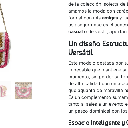
de la colección Isoletta de
amamos la moda con carácte
formal con mis
amigas
y lu
os aseguro que es el acceso
casual
o de vestir, aportan
Un diseño Estruct
Versátil
Este modelo destaca por su
impecable que mantiene su s
momento, sin perder su form
de alta calidad con un aca
que aguanta de maravilla nu
Es un complemento suma
tanto si sales a un evento 
un paseo dominical con lo
Espacio Inteligente y 