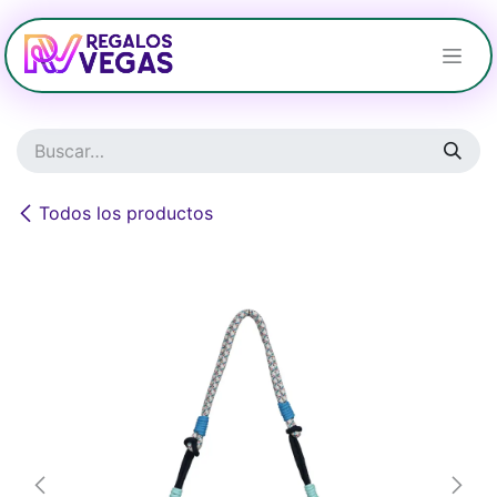
Ir al contenido
Todos los productos