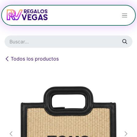
Ir al contenido
Todos los productos