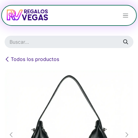
Ir al contenido
Todos los productos