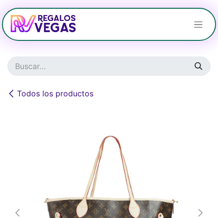
Ir al contenido
Todos los productos