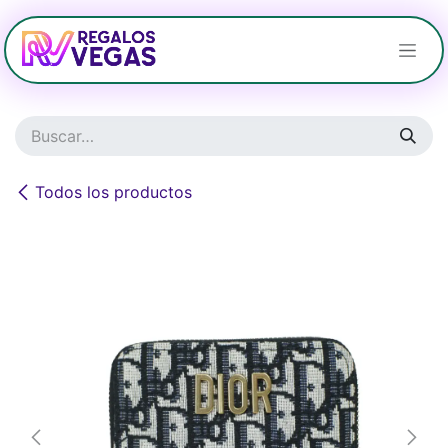
Ir al contenido
Todos los productos