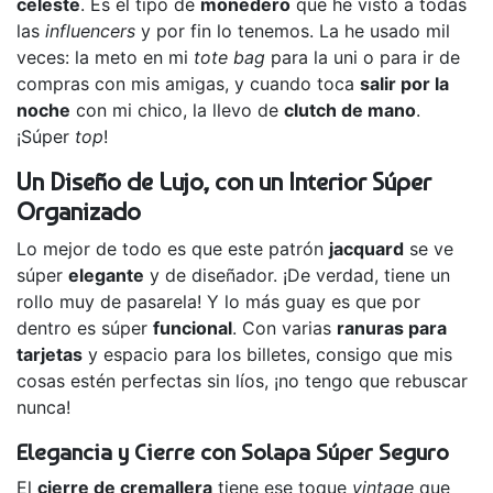
celeste
. Es el tipo de
monedero
que he visto a todas
las
influencers
y por fin lo tenemos. La he usado mil
veces: la meto en mi
tote bag
para la uni o para ir de
compras con mis amigas, y cuando toca
salir por la
noche
con mi chico, la llevo de
clutch de mano
.
¡Súper
top
!
Un Diseño de Lujo, con un Interior Súper
Organizado
Lo mejor de todo es que este patrón
jacquard
se ve
súper
elegante
y de diseñador. ¡De verdad, tiene un
rollo muy de pasarela! Y lo más guay es que por
dentro es súper
funcional
. Con varias
ranuras para
tarjetas
y espacio para los billetes, consigo que mis
cosas estén perfectas sin líos, ¡no tengo que rebuscar
nunca!
Elegancia y Cierre con Solapa Súper Seguro
El
cierre de cremallera
tiene ese toque
vintage
que