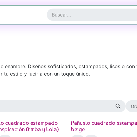
a y Complementos
Joyería
e enamore. Diseños sofisticados, estampados, lisos o con 
 tu estilo y lucir a con un toque único.
Or
lo cuadrado estampado
Pañuelo cuadrado estamp
Inspiración Bimba y Lola)
beige