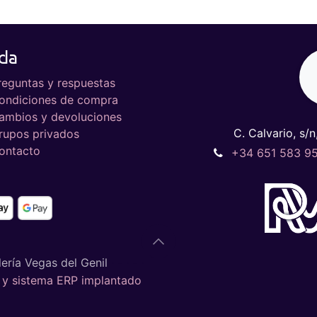
da
reguntas y respuestas
ondiciones de compra
ambios y devoluciones
C. Calvario, s/n
rupos privados
ontacto
+34 651 583 9
ería Vegas del Genil
· - · - ·
y sistema ERP implantado