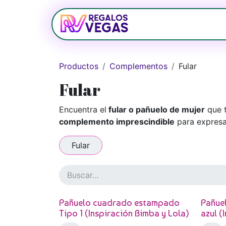
Ir al contenido
Bolsos
Relojerí
Productos
Complementos
Fular
Fular
Encuentra el
fular o pañuelo
de mujer
que t
complemento
imprescindible
para expresar
Fular
Pañuelo cuadrado estampado
Pañue
Tipo 1 (Inspiración Bimba y Lola)
azul (