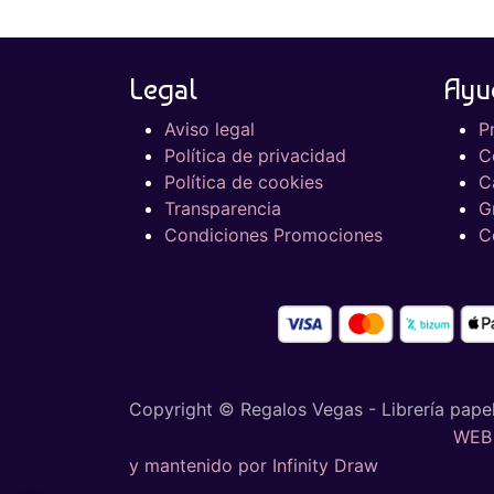
Legal
Ayu
Aviso legal
P
Política de privacidad
C
Política de cookies
C
Transparencia
G
Condiciones Promociones
C
Copyright © Regalos Vegas - Librería papel
- · - · - · - · - · - · - · - · - · - · - · - · - · - ·
WEB 
y mantenido por Infinity Draw