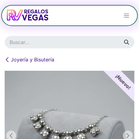
Ir al contenido
Joyería y Bisutería
¡Nuevo!