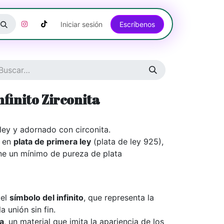
Iniciar sesión
Escríbenos​​​​​​​​​​​​​​​​
nfinito Zirconita
ley y adornado con circonita.
o en
plata de primera ley
(plata de ley 925),
ene un mínimo de pureza de plata
del
símbolo del infinito
, que representa la
la unión sin fin.
ta
, un material que imita la apariencia de los