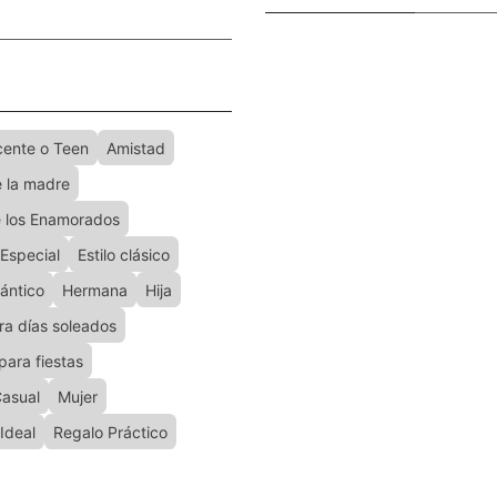
cente o Teen
Amistad
e la madre
e los Enamorados
 Especial
Estilo clásico
mántico
Hermana
Hija
ra días soleados
para fiestas
asual
Mujer
Ideal
Regalo Práctico