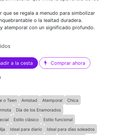
ar que se regala a menudo para simbolizar
inquebrantable o la lealtad duradera.
y atemporal con un significado profundo.
uidos
adir a la cesta
Comprar ahora
s
e o Teen
Amistad
Atemporal
Chica
armota
Día de los Enamorados
ecial
Estilo clásico
Estilo funcional
ija
Ideal para diario
Ideal para días soleados