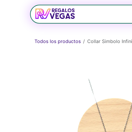
Ir al contenido
Bolsos
Relojerí
Todos los productos
Collar Simbolo Infin