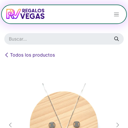
Ir al contenido
Todos los productos