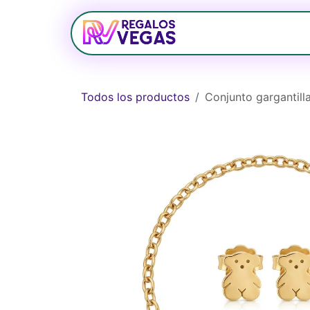
Ir al contenido
Bolsos
Relojerí
Todos los productos
Conjunto gargantill