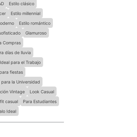
AD
Estilo clásico
ncer
Estilo millennial
moderno
Estilo romántico
 sofisticado
Glamuroso
ra Compras
ra días de lluvia
Ideal para el Trabajo
para fiestas
l para la Universidad
ación Vintage
Look Casual
fit casual
Para Estudiantes
lo Ideal