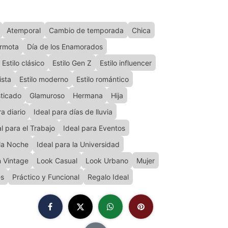
Atemporal
Cambio de temporada
Chica
armota
Día de los Enamorados
Estilo clásico
Estilo Gen Z
Estilo influencer
ista
Estilo moderno
Estilo romántico
sticado
Glamuroso
Hermana
Hija
ra diario
Ideal para días de lluvia
l para el Trabajo
Ideal para Eventos
 la Noche
Ideal para la Universidad
n Vintage
Look Casual
Look Urbano
Mujer
es
Práctico y Funcional
Regalo Ideal