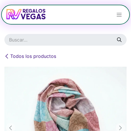
Ir al contenido
Todos los productos