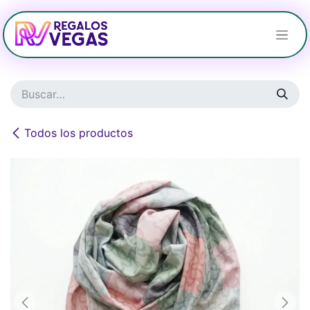
Ir al contenido
Todos los productos