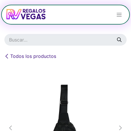
Ir al contenido
Todos los productos