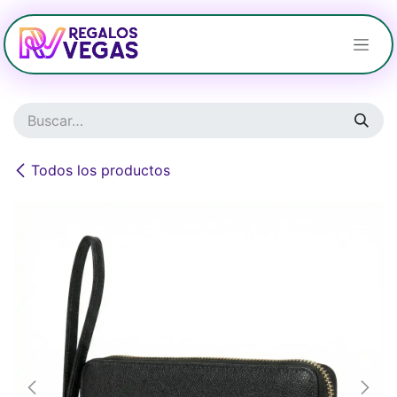
Ir al contenido
Todos los productos