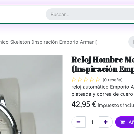
a y Complementos
Joyería
ico Skeleton (Inspiración Emporio Armani)
Reloj Hombre Me
(Inspiración Em
(0 reseña)
reloj automático Emporio 
plateada y correa de cuero
42,95
€
Impuestos incl
Añ