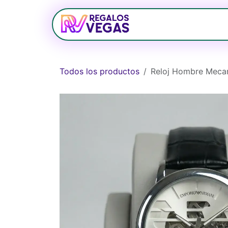
Ir al contenido
Bolsos
Relojerí
Todos los productos
Reloj Hombre Mecan