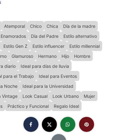
s
Atemporal
Chico
Chica
Día de la madre
s Enamorados
Día del Padre
Estilo alternativo
Estilo Gen Z
Estilo influencer
Estilo millennial
erno
Glamuroso
Hermano
Hijo
Hombre
ra diario
Ideal para días de lluvia
l para el Trabajo
Ideal para Eventos
 la Noche
Ideal para la Universidad
n Vintage
Look Casual
Look Urbano
Mujer
es
Práctico y Funcional
Regalo Ideal