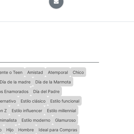
ente o Teen
Amistad
Atemporal
Chico
Día de la madre
Día de la Marmota
los Enamorados
Día del Padre
ternativo
Estilo clásico
Estilo funcional
en Z
Estilo influencer
Estilo millennial
inimalista
Estilo moderno
Glamuroso
o
Hijo
Hombre
Ideal para Compras