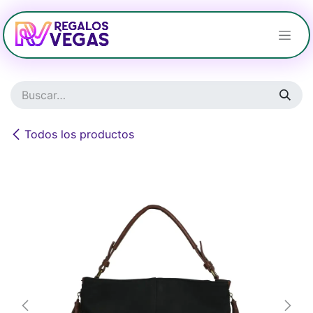
Ir al contenido
Todos los productos